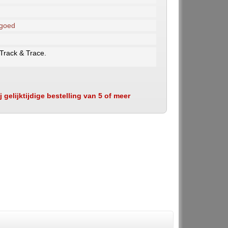
 goed
 Track & Trace.
 gelijktijdige bestelling van 5 of meer