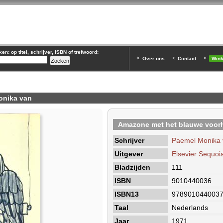
n: op titel, schrijver, ISBN of trefwoord:
Over ons
Contact
Win
onika van
Amazone met het blauwe voor
Schrijver
Paemel Monika 
Uitgever
Elsevier Sequoi
Bladzijden
111
ISBN
9010440036
ISBN13
978901044003
Taal
Nederlands
Jaar
1971