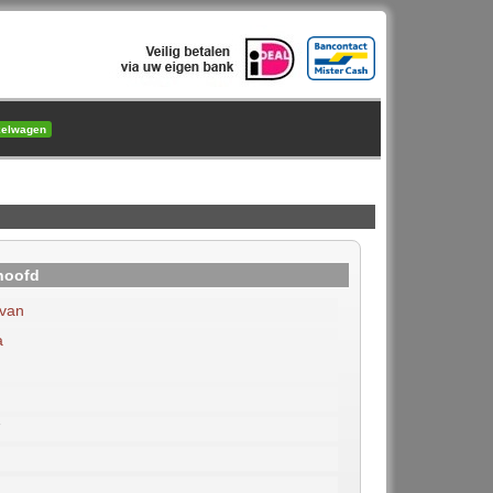
kelwagen
hoofd
van
a
7