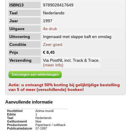
ISBN13
9789028417649
Taal
Nederlands
Jaar
1997
Uitgave
4e druk
Uitvoering
Ingenaaid met slappe kaft en omslag
Conditie
Zeer goed
Prijs
€ 8,45
Verzending
Via PostNL incl. Track & Trace.
(meer info)
Toevoegen aan winkelwagen
Actie: u ontvangt 50% korting bij gelijktijdige bestelling
van 5 of meer (verschillende) boeken!
Aanvullende informatie
Hoofdtitel
Anima mundi
Editie
1
Taal
Nederlands
Geillustreerd
Nee
Productvorm
Paperback / softback
Publicatiedatum
07-1997