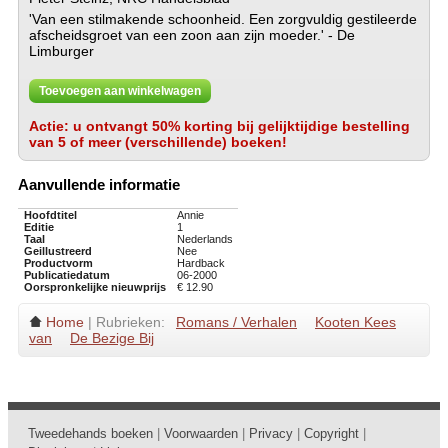
'Van een stilmakende schoonheid. Een zorgvuldig gestileerde
afscheidsgroet van een zoon aan zijn moeder.' - De
Limburger
Toevoegen aan winkelwagen
Actie: u ontvangt 50% korting bij gelijktijdige bestelling
van 5 of meer (verschillende) boeken!
Aanvullende informatie
Hoofdtitel
Annie
Editie
1
Taal
Nederlands
Geillustreerd
Nee
Productvorm
Hardback
Publicatiedatum
06-2000
Oorspronkelijke nieuwprijs
€ 12.90
Home
| Rubrieken:
Romans / Verhalen
Kooten Kees
van
De Bezige Bij
Tweedehands boeken
|
Voorwaarden
|
Privacy
|
Copyright
|