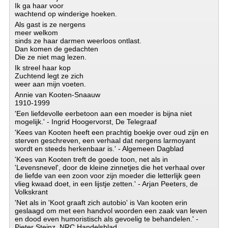
Ik ga haar voor
wachtend op winderige hoeken.
Als gast is ze nergens
meer welkom
sinds ze haar darmen weerloos ontlast.
Dan komen de gedachten
Die ze niet mag lezen.
Ik streel haar kop
Zuchtend legt ze zich
weer aan mijn voeten.
Annie van Kooten-Snaauw
1910-1999
'Een liefdevolle eerbetoon aan een moeder is bijna niet
mogelijk.' - Ingrid Hoogervorst, De Telegraaf
'Kees van Kooten heeft een prachtig boekje over oud zijn en
sterven geschreven, een verhaal dat nergens larmoyant
wordt en steeds herkenbaar is.' - Algemeen Dagblad
'Kees van Kooten treft de goede toon, net als in
'Levensnevel', door de kleine zinnetjes die het verhaal over
de liefde van een zoon voor zijn moeder die letterlijk geen
vlieg kwaad doet, in een lijstje zetten.' - Arjan Peeters, de
Volkskrant
'Net als in 'Koot graaft zich autobio' is Van kooten erin
geslaagd om met een handvol woorden een zaak van leven
en dood even humoristisch als gevoelig te behandelen.' -
Pieter Steinz, NRC Handelsblad