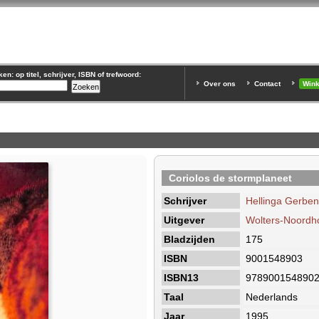
n: op titel, schrijver, ISBN of trefwoord:
Over ons
Contact
Win
Coriolos de stormplaneet
Schrijver
Hellinga Gerben
Uitgever
Wolters-Noordho
Bladzijden
175
ISBN
9001548903
ISBN13
978900154890
Taal
Nederlands
Jaar
1995