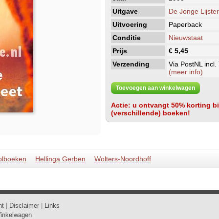
Uitgave
De Jonge Lijste
Uitvoering
Paperback
Conditie
Nieuwstaat
Prijs
€ 5,45
Verzending
Via PostNL incl.
(meer info)
Toevoegen aan winkelwagen
Actie: u ontvangt 50% korting bij
(verschillende) boeken!
olboeken
Hellinga Gerben
Wolters-Noordhoff
ht
|
Disclaimer
|
Links
inkelwagen