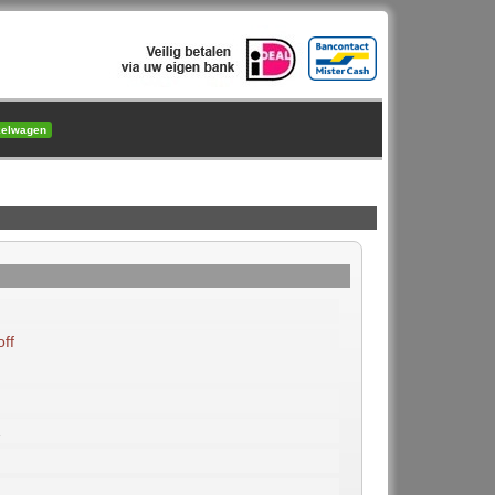
kelwagen
ff
2