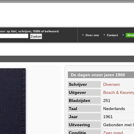
n: op titel, schrijver, ISBN of trefwoord:
Over ons
Contact
Win
De dagen onzer jaren 1960
Schrijver
Diversen
Uitgever
Bosch & Keunin
Bladzijden
251
Taal
Nederlands
Jaar
1961
Uitvoering
Gebonden met li
Conditie
Zeer goed