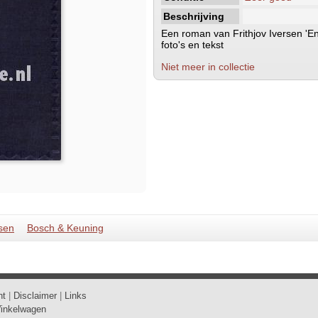
Beschrijving
Een roman van Frithjov Iversen 'E
foto's en tekst
Niet meer in collectie
sen
Bosch & Keuning
ht
|
Disclaimer
|
Links
inkelwagen