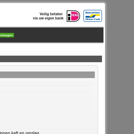
kelwagen
8
nnen kaft en omslag