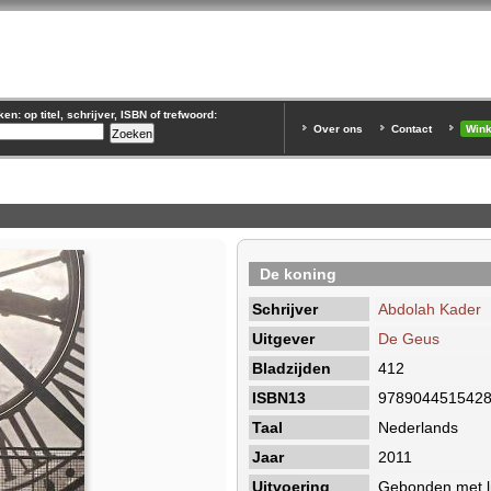
n: op titel, schrijver, ISBN of trefwoord:
Over ons
Contact
Win
De koning
Schrijver
Abdolah Kader
Uitgever
De Geus
Bladzijden
412
ISBN13
978904451542
Taal
Nederlands
Jaar
2011
Uitvoering
Gebonden met li