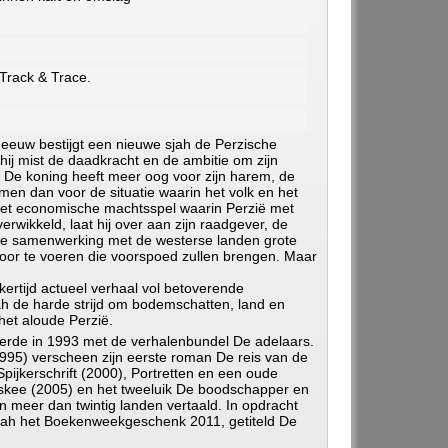
 Track & Trace.
eeuw bestijgt een nieuwe sjah de Perzische
r hij mist de daadkracht en de ambitie om zijn
. De koning heeft meer oog voor zijn harem, de
mmen dan voor de situatie waarin het volk en het
 het economische machtsspel waarin Perzië met
erwikkeld, laat hij over aan zijn raadgever, de
in de samenwerking met de westerse landen grote
or te voeren die voorspoed zullen brengen. Maar
jkertijd actueel verhaal vol betoverende
h de harde strijd om bodemschatten, land en
et aloude Perzië.
erde in 1993 met de verhalenbundel De adelaars.
995) verscheen zijn eerste roman De reis van de
pijkerschrift (2000), Portretten en een oude
skee (2005) en het tweeluik De boodschapper en
in meer dan twintig landen vertaald. In opdracht
ah het Boekenweekgeschenk 2011, getiteld De