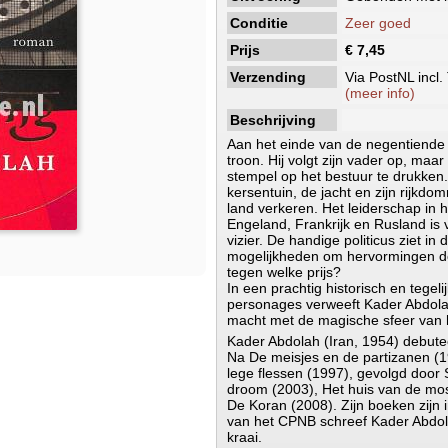
Conditie
Zeer goed
Prijs
€ 7,45
Verzending
Via PostNL incl.
(meer info)
Beschrijving
Aan het einde van de negentiende 
troon. Hij volgt zijn vader op, maa
stempel op het bestuur te drukken
kersentuin, de jacht en zijn rijkdo
land verkeren. Het leiderschap in
Engeland, Frankrijk en Rusland is v
vizier. De handige politicus ziet 
mogelijkheden om hervormingen do
tegen welke prijs?
In een prachtig historisch en tegeli
personages verweeft Kader Abdola
macht met de magische sfeer van h
Kader Abdolah (Iran, 1954) debute
Na De meisjes en de partizanen (1
lege flessen (1997), gevolgd door S
droom (2003), Het huis van de mo
De Koran (2008). Zijn boeken zijn 
van het CPNB schreef Kader Abdol
kraai.