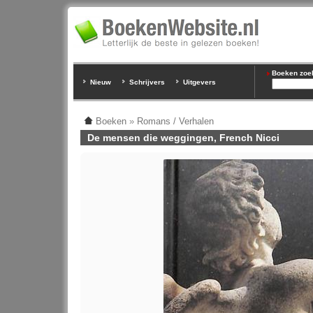
Boeken zoeke
Nieuw
Schrijvers
Uitgevers
Boeken
»
Romans / Verhalen
De mensen die weggingen, French Nicci