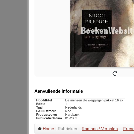
Aanvullende informatie
Hoofdtitel
De mensen die weggingen pakket 16 ex
Editie
1
Taal
Nederlands
Geillustreerd
Nee
Productvorm
Hardback
Publicatiedatum
01-2003
Home
| Rubrieken:
Romans / Verhalen
Frenc