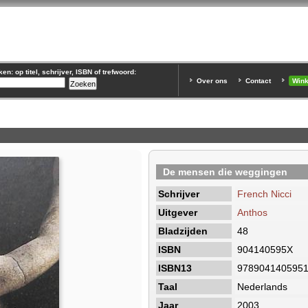
n: op titel, schrijver, ISBN of trefwoord:
Over ons
Contact
Win
De mensen die weggingen
Schrijver
French Nicci
Uitgever
Anthos
Bladzijden
48
ISBN
904140595X
ISBN13
978904140595
Taal
Nederlands
Jaar
2003