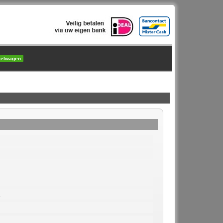
kelwagen
1