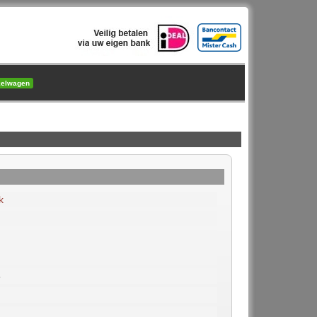
kelwagen
k
3