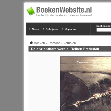
Boeken zoeke
Nieuw
Schrijvers
Uitgevers
Boeken
»
Romans / Verhalen
De onzichtbare wereld, Reiken Frederick