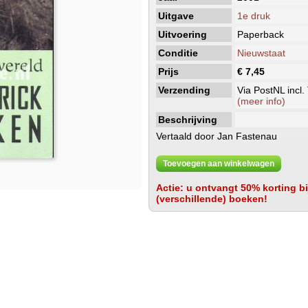
Uitgave
1e druk
Uitvoering
Paperback
Conditie
Nieuwstaat
Prijs
€ 7,45
Verzending
Via PostNL incl.
(meer info)
Beschrijving
Vertaald door Jan Fastenau
Toevoegen aan winkelwagen
Actie: u ontvangt 50% korting bij
(verschillende) boeken!