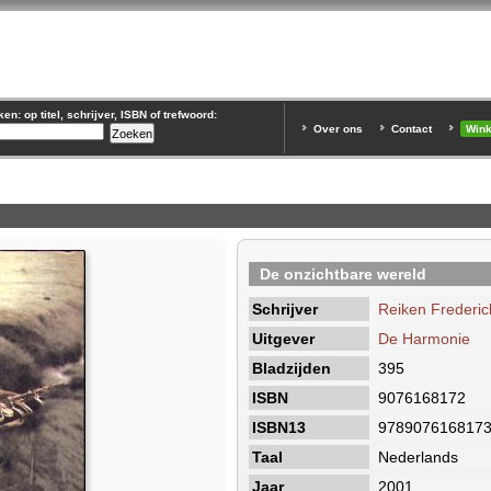
n: op titel, schrijver, ISBN of trefwoord:
Over ons
Contact
Win
De onzichtbare wereld
Schrijver
Reiken Frederic
Uitgever
De Harmonie
Bladzijden
395
ISBN
9076168172
ISBN13
978907616817
Taal
Nederlands
Jaar
2001