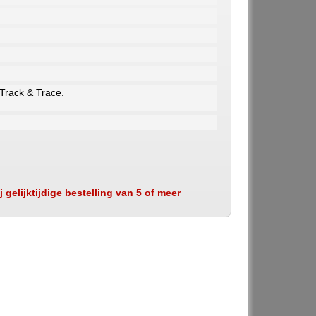
 Track & Trace.
 gelijktijdige bestelling van 5 of meer