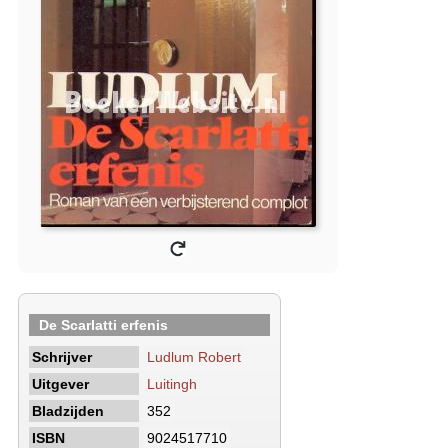
De Scarlatti erfenis
Schrijver
Ludlum Robert
Uitgever
Luitingh
Bladzijden
352
ISBN
9024517710