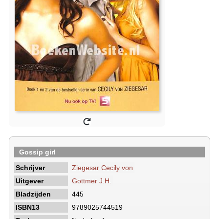
Gossip girl
Schrijver
Ziegesar Cecily von
Uitgever
Gottmer J.H.
Bladzijden
445
ISBN13
9789025744519