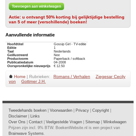
Toevoegen aan winkelwagen
Actie: u ontvangt 50% korting bij gelijktijdige bestelling
van 5 of meer (verschillende) boeken!
Aanvullende informatie
Hoofdtitel
Gossip Girl - TV-editie
Editie
1
Taal
Nederlands
Geillustreerd
Nee
Productvorm
Paperback / softback
Publicatiedatum
04-2008
Oorspronkelijke nieuwprijs
€ 12.50
Home
| Rubrieken:
Romans / Verhalen
Ziegesar Cecily
von
Gottmer J.H.
Tweedehands boeken
|
Voorwaarden
|
Privacy
|
Copyright
|
Disclaimer
|
Links
Over Ons
|
Contact
|
Veelgestelde Vragen
|
Sitemap
|
Winkelwagen
Prijzen zijn incl. 9% BTW. BoekenWebsite.nl is een project van
Brainwave Systems
.