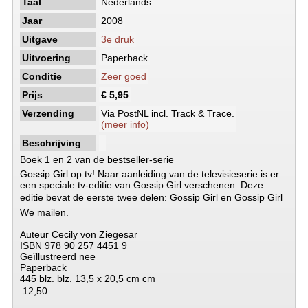
Taal
Nederlands
Jaar
2008
Uitgave
3e druk
Uitvoering
Paperback
Conditie
Zeer goed
Prijs
€ 5,95
Verzending
Via PostNL incl. Track & Trace.
(meer info)
Beschrijving
Boek 1 en 2 van de bestseller-serie
Gossip Girl op tv! Naar aanleiding van de televisieserie is er
een speciale tv-editie van Gossip Girl verschenen. Deze
editie bevat de eerste twee delen: Gossip Girl en Gossip Girl 
We mailen.
Auteur Cecily von Ziegesar
ISBN 978 90 257 4451 9
Geïllustreerd nee
Paperback
445 blz. blz. 13,5 x 20,5 cm cm
 12,50