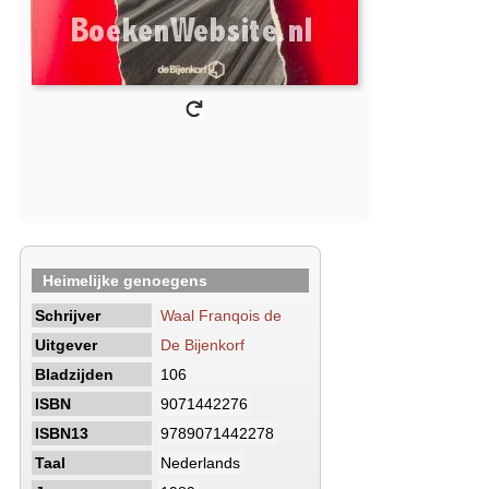
Heimelijke genoegens
Schrijver
Waal Franqois de
Uitgever
De Bijenkorf
Bladzijden
106
ISBN
9071442276
ISBN13
9789071442278
Taal
Nederlands