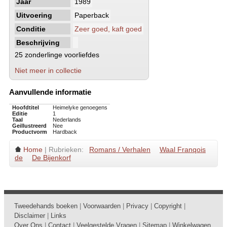
Jaar
1989
Uitvoering
Paperback
Conditie
Zeer goed, kaft goed
Beschrijving
25 zonderlinge voorliefdes
Niet meer in collectie
Aanvullende informatie
Hoofdtitel
Heimelyke genoegens
Editie
1
Taal
Nederlands
Geillustreerd
Nee
Productvorm
Hardback
Home
| Rubrieken:
Romans / Verhalen
Waal Franqois
de
De Bijenkorf
Tweedehands boeken
|
Voorwaarden
|
Privacy
|
Copyright
|
Disclaimer
|
Links
Over Ons
|
Contact
|
Veelgestelde Vragen
|
Sitemap
|
Winkelwagen