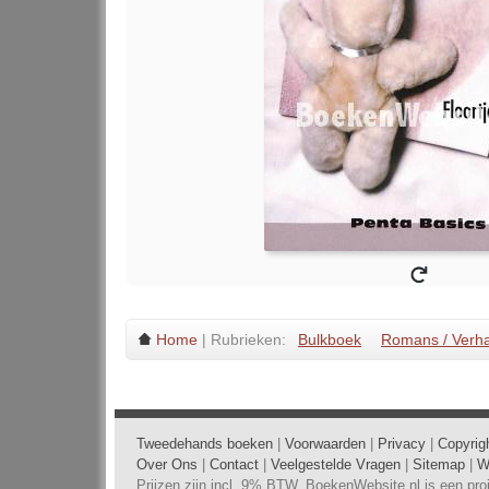
Home
| Rubrieken:
Bulkboek
Romans / Verh
Tweedehands boeken
|
Voorwaarden
|
Privacy
|
Copyrig
Over Ons
|
Contact
|
Veelgestelde Vragen
|
Sitemap
|
W
Prijzen zijn incl. 9% BTW. BoekenWebsite.nl is een pr