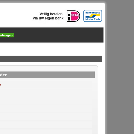
kelwagen
der
e