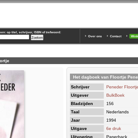
n: op titel, schrijver, ISBN of trefwoord:
Over ons
Contact
Win
ortje
Het dagboek van Floortje Pene
Schrijver
Peneder Floortj
Uitgever
BulkBoek
Bladzijden
156
Taal
Nederlands
Jaar
1994
Uitgave
6e druk
Uitvoering
Paperback