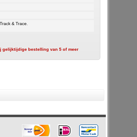
 Track & Trace.
 gelijktijdige bestelling van 5 of meer