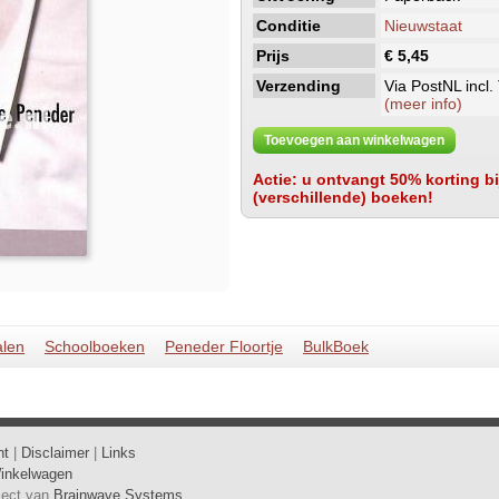
Conditie
Nieuwstaat
Prijs
€ 5,45
Verzending
Via PostNL incl.
(meer info)
Toevoegen aan winkelwagen
Actie: u ontvangt 50% korting bij
(verschillende) boeken!
alen
Schoolboeken
Peneder Floortje
BulkBoek
ht
|
Disclaimer
|
Links
inkelwagen
oject van
Brainwave Systems
.