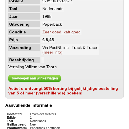
ISBN13
9789061692577
Taal
Nederlands
Jaar
1985
Uitvoering
Paperback
Conditie
Zeer goed, kaft goed
Prijs
€ 8,45
Verzending
Via PostNL incl. Track & Trace.
(meer info)
Beschrijving
Vertaling Willem van Toorn
Toevoegen aan winkelwagen
Actie: u ontvangt 50% korting bij gelijktijdige bestelling
van 5 of meer (verschillende) boeken!
Aanvullende informatie
Hoofdtitel
Leven der dichters
Editie
1
Taal
Nederlands
Geillustreerd
Nee
Productvorm
Paperback / softback