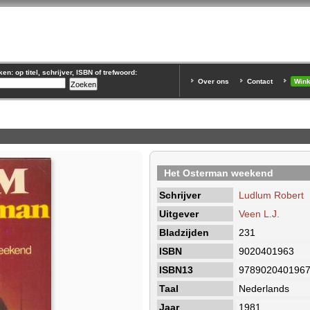
n: op titel, schrijver, ISBN of trefwoord:
Over ons
Contact
Win
Het Osterman weekend
Schrijver
Ludlum Robert
Uitgever
Veen L.J.
Bladzijden
231
ISBN
9020401963
ISBN13
978902040196
Taal
Nederlands
Jaar
1981