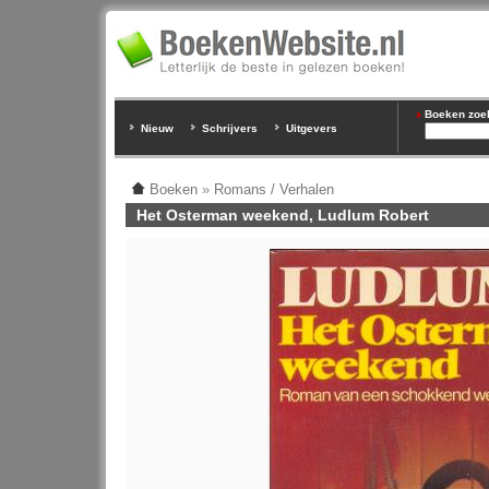
Boeken zoeke
Nieuw
Schrijvers
Uitgevers
Boeken
»
Romans / Verhalen
Het Osterman weekend, Ludlum Robert