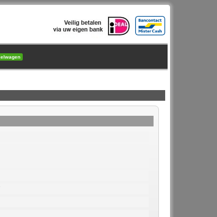
kelwagen
7