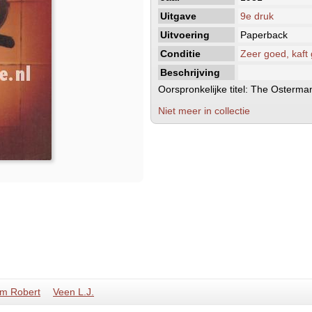
Uitgave
9e druk
Uitvoering
Paperback
Conditie
Zeer goed, kaft
Beschrijving
Oorspronkelijke titel: The Osterm
Niet meer in collectie
um Robert
Veen L.J.