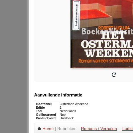
Aanvullende informatie
Hoofdtitel
Osterman weekend
Editie
1
Taal
Nederlands
Geillustreerd
Nee
Productvorm
Hardback
Home
| Rubrieken:
Romans / Verhalen
Ludl