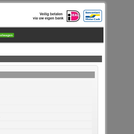
kelwagen
8