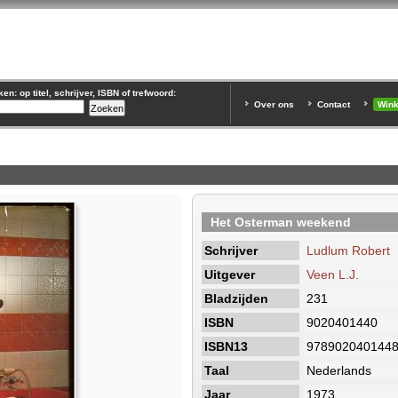
n: op titel, schrijver, ISBN of trefwoord:
Over ons
Contact
Win
Het Osterman weekend
Schrijver
Ludlum Robert
Uitgever
Veen L.J.
Bladzijden
231
ISBN
9020401440
ISBN13
978902040144
Taal
Nederlands
Jaar
1973