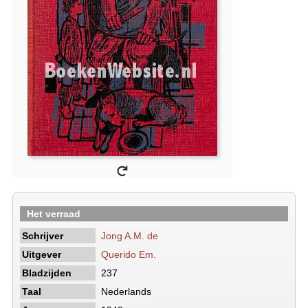
Het verraad
Schrijver
Jong A.M. de
Uitgever
Querido Em.
Bladzijden
237
Taal
Nederlands