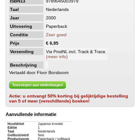
ISBN13
9789045003979
Taal
Nederlands
Jaar
2000
Uitvoering
Paperback
Conditie
Zeer goed
Prijs
€ 6,95
Verzending
Via PostNL incl. Track & Trace.
(meer info)
Beschrijving
Vertaald door Floor Borsboom
Toevoegen aan winkelwagen
Actie: u ontvangt 50% korting bij gelijktijdige bestelling
van 5 of meer (verschillende) boeken!
Aanvullende informatie
Hoofdtitel
Japanse kroniek
Editie
1
Taal
Nederlands
Geillustreerd
Nee
Productvorm
Paperback / softback