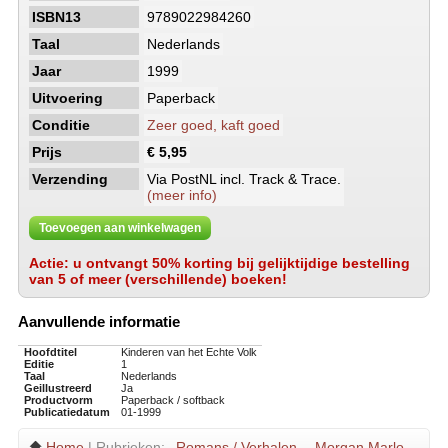
ISBN13
9789022984260
Taal
Nederlands
Jaar
1999
Uitvoering
Paperback
Conditie
Zeer goed, kaft goed
Prijs
€ 5,95
Verzending
Via PostNL incl. Track & Trace.
(meer info)
Toevoegen aan winkelwagen
Actie: u ontvangt 50% korting bij gelijktijdige bestelling
van 5 of meer (verschillende) boeken!
Aanvullende informatie
Hoofdtitel
Kinderen van het Echte Volk
Editie
1
Taal
Nederlands
Geillustreerd
Ja
Productvorm
Paperback / softback
Publicatiedatum
01-1999
Home
| Rubrieken:
Romans / Verhalen
Morgan Marlo