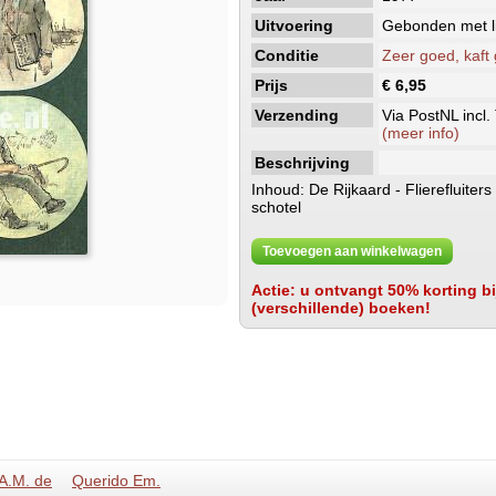
Uitvoering
Gebonden met li
Conditie
Zeer goed, kaft
Prijs
€ 6,95
Verzending
Via PostNL incl.
(meer info)
Beschrijving
Inhoud: De Rijkaard - Flierefluiter
schotel
Toevoegen aan winkelwagen
Actie: u ontvangt 50% korting bij
(verschillende) boeken!
A.M. de
Querido Em.