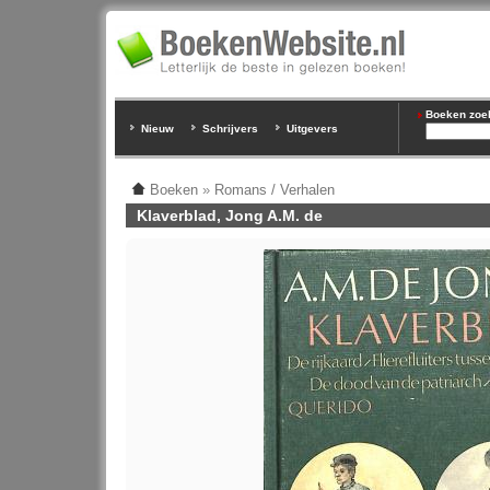
Boeken zoeke
Nieuw
Schrijvers
Uitgevers
Boeken
»
Romans / Verhalen
Klaverblad, Jong A.M. de