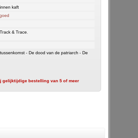
nnen kaft
 goed
 Track & Trace.
s tussenkomst - De dood van de patriarch - De
 gelijktijdige bestelling van 5 of meer