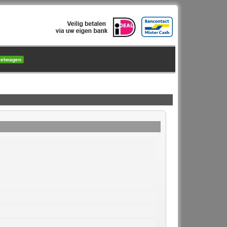
kelwagen
1