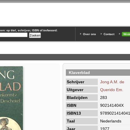
n: op titel, schrijver, ISBN of trefwoord:
Over ons
Contact
Win
Klaverblad
Schrijver
Jong A.M. de
Uitgever
Querido Em.
Bladzijden
283
ISBN
902141404X
ISBN13
978902141404
Taal
Nederlands
Jaar
1977