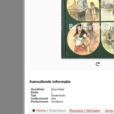
Aanvullende informatie
Hoofdtitel
Klaverblad
Editie
1
Taal
Nederlands
Geillustreerd
Nee
Productvorm
Hardback
Home
| Rubrieken:
Romans / Verhalen
Jong 