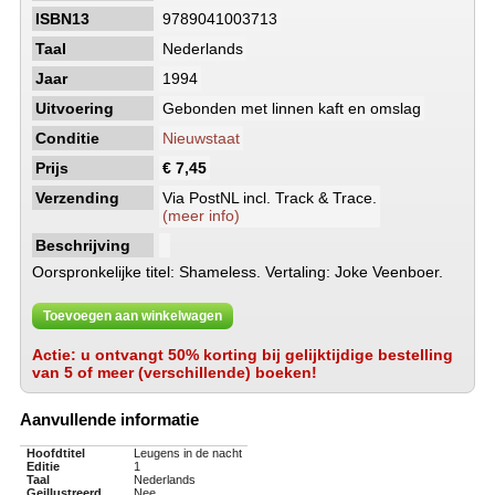
ISBN13
9789041003713
Taal
Nederlands
Jaar
1994
Uitvoering
Gebonden met linnen kaft en omslag
Conditie
Nieuwstaat
Prijs
€ 7,45
Verzending
Via PostNL incl. Track & Trace.
(meer info)
Beschrijving
Oorspronkelijke titel: Shameless. Vertaling: Joke Veenboer.
Toevoegen aan winkelwagen
Actie: u ontvangt 50% korting bij gelijktijdige bestelling
van 5 of meer (verschillende) boeken!
Aanvullende informatie
Hoofdtitel
Leugens in de nacht
Editie
1
Taal
Nederlands
Geillustreerd
Nee