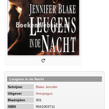
Leugens in de Nacht
Schrijver
Blake Jennifer
Uitgever
Areopagus
Bladzijden
301
ISBN
9041003711