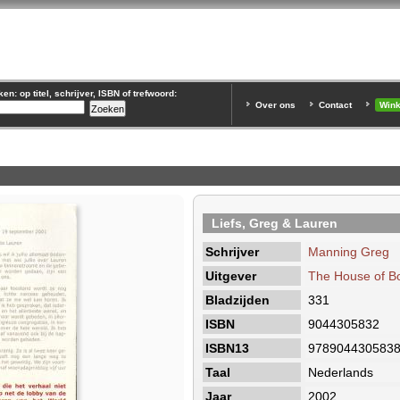
n: op titel, schrijver, ISBN of trefwoord:
Over ons
Contact
Win
Liefs, Greg & Lauren
Schrijver
Manning Greg
Uitgever
The House of B
Bladzijden
331
ISBN
9044305832
ISBN13
978904430583
Taal
Nederlands
Jaar
2002