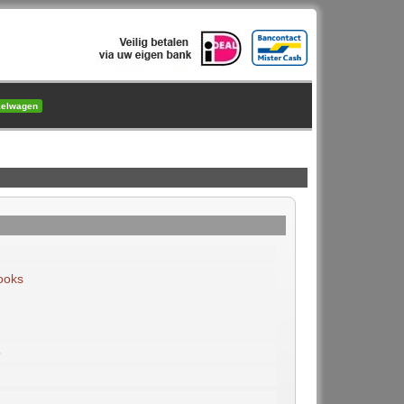
kelwagen
ooks
8