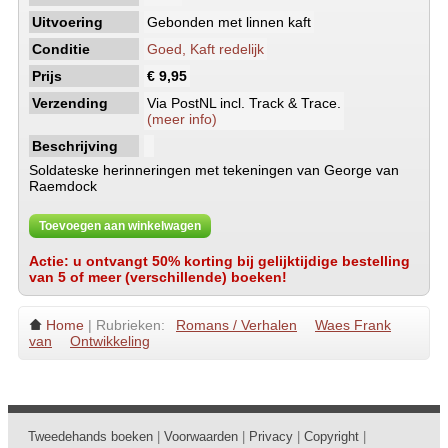
Uitvoering
Gebonden met linnen kaft
Conditie
Goed, Kaft redelijk
Prijs
€ 9,95
Verzending
Via PostNL incl. Track & Trace.
(meer info)
Beschrijving
Soldateske herinneringen met tekeningen van George van
Raemdock
Toevoegen aan winkelwagen
Actie: u ontvangt 50% korting bij gelijktijdige bestelling
van 5 of meer (verschillende) boeken!
Home
| Rubrieken:
Romans / Verhalen
Waes Frank
van
Ontwikkeling
Tweedehands boeken
|
Voorwaarden
|
Privacy
|
Copyright
|