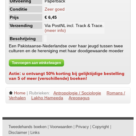
Uitvoering
Paperback
Conditie
Zeer goed
Prijs
€ 6,45
Verzending
Via PostNL incl. Track & Trace.
(meer info)
Beschrijving
Een Pakistaanse-Nederlandse over haar jeugd tussen twee
culturen en de hereniging met haar doodgewaande moeder
Toevoegen aan winkelwagen
Actie: u ontvangt 50% korting bij gelijktijdige bestelling
van 5 of meer (verschillende) boeken!
Home
| Rubrieken:
Antropologie / Sociologie
Romans /
Verhalen
Lakho Hameeda
Areopagus
Tweedehands boeken
|
Voorwaarden
|
Privacy
|
Copyright
|
Disclaimer
|
Links