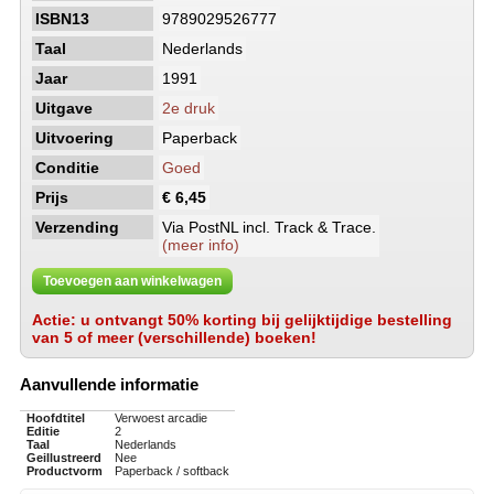
ISBN13
9789029526777
Taal
Nederlands
Jaar
1991
Uitgave
2e druk
Uitvoering
Paperback
Conditie
Goed
Prijs
€ 6,45
Verzending
Via PostNL incl. Track & Trace.
(meer info)
Toevoegen aan winkelwagen
Actie: u ontvangt 50% korting bij gelijktijdige bestelling
van 5 of meer (verschillende) boeken!
Aanvullende informatie
Hoofdtitel
Verwoest arcadie
Editie
2
Taal
Nederlands
Geillustreerd
Nee
Productvorm
Paperback / softback