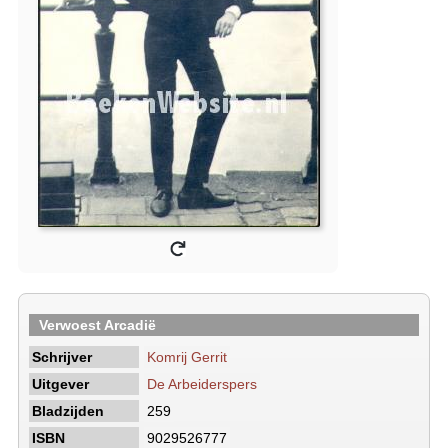
Verwoest Arcadië
Schrijver
Komrij Gerrit
Uitgever
De Arbeiderspers
Bladzijden
259
ISBN
9029526777