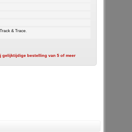
 Track & Trace.
 gelijktijdige bestelling van 5 of meer