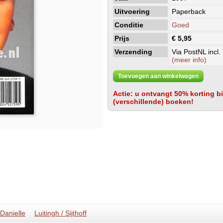
Uitvoering
Paperback
Conditie
Goed
Prijs
€ 5,95
Verzending
Via PostNL incl.
(meer info)
Toevoegen aan winkelwagen
Actie: u ontvangt 50% korting bij
(verschillende) boeken!
 Danielle
Luitingh / Sijthoff