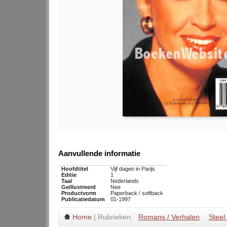
Aanvullende informatie
Hoofdtitel
Vijf dagen in Parijs
Editie
1
Taal
Nederlands
Geillustreerd
Nee
Productvorm
Paperback / softback
Publicatiedatum
01-1997
Home
| Rubrieken:
Romans / Verhalen
Steel