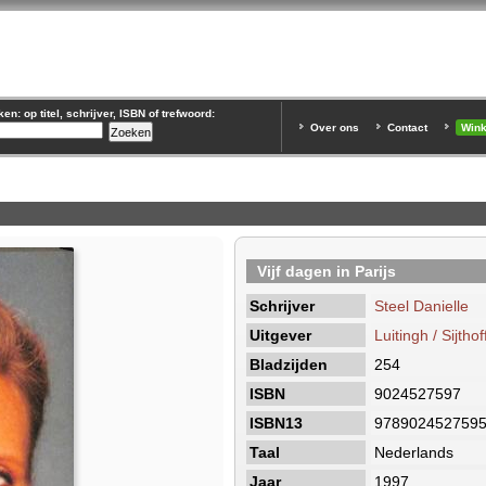
n: op titel, schrijver, ISBN of trefwoord:
Over ons
Contact
Win
Vijf dagen in Parijs
Schrijver
Steel Danielle
Uitgever
Luitingh / Sijthof
Bladzijden
254
ISBN
9024527597
ISBN13
978902452759
Taal
Nederlands
Jaar
1997