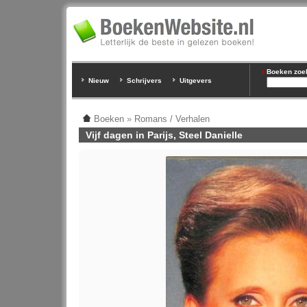
Boeken zoeke
Nieuw
Schrijvers
Uitgevers
Boeken
»
Romans / Verhalen
Vijf dagen in Parijs, Steel Danielle