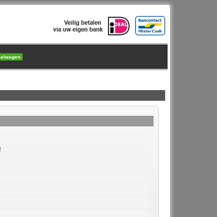
kelwagen
f
5