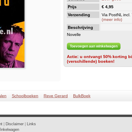
Prijs
€ 4,95
Verzending
Via PostNL incl.
(meer info)
Beschrijving
Novelle
Toevoegen aan winkelwagen
Actie: u ontvangt 50% korting bij
(verschillende) boeken!
alen
Schoolboeken
Reve Gerard
BulkBoek
ht
|
Disclaimer
|
Links
inkelwagen