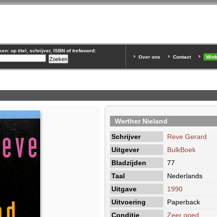
n: op titel, schrijver, ISBN of trefwoord:
Over ons
Contact
Win
Werther Nieland
Schrijver
Reve Gerard
Uitgever
BulkBoek
Bladzijden
77
Taal
Nederlands
Uitgave
1990
Uitvoering
Paperback
Conditie
Zeer goed