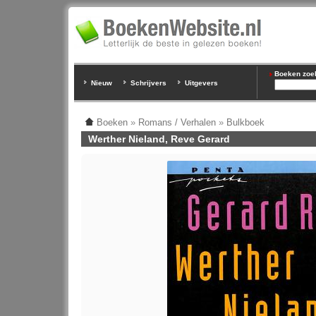
Boeken zoeke
Nieuw
Schrijvers
Uitgevers
Boeken
»
Romans / Verhalen
»
Bulkboek
Werther Nieland, Reve Gerard