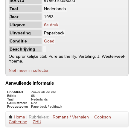
ISBN13
9789010046000
Taal
Nederlands
Jaar
1983
Uitgave
6e druk
Uitvoering
Paperback
Conditie
Goed
Beschrijving
Oorspronkelijke titel: Pure as the lily. Vertaling: J. Westerweel-
Ybema.
Niet meer in collectie
Aanvullende informatie
Hoofdtitel
Zuiver als de lelie
Editie
66
Taal
Nederlands
Geillustreerd
Nee
Productvorm
Paperback / softback
Home
| Rubrieken:
Romans / Verhalen
Cookson
Catherine
ZHU