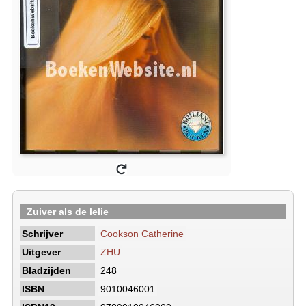
Zuiver als de lelie
Schrijver
Cookson Catherine
Uitgever
ZHU
Bladzijden
248
ISBN
9010046001