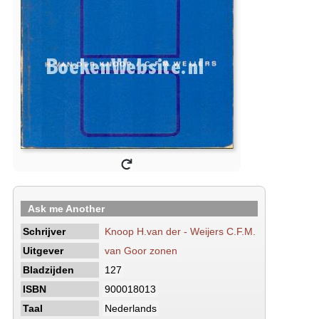
Ask me Another
Schrijver
Knoop H.van der - Weijers C.F.M.
Uitgever
van Goor zonen
Bladzijden
127
ISBN
900018013
Taal
Nederlands