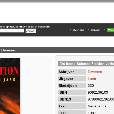
n: op titel, schrijver, ISBN of trefwoord:
Over ons
Contact
Win
, Diversen
De beste Science Ficition verh
Schrijver
Diversen
Uitgever
Loeb
Bladzijden
330
ISBN
9062136109
ISBN13
978906213610
Taal
Nederlands
Jaar
1987