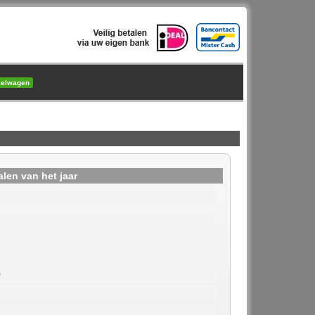
kelwagen
alen van het jaar
0