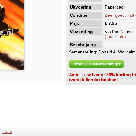
Uitvoering
Paperback
Conditie
Zeer goed, kaft
Prijs
€ 7,95
Verzending
Via PostNL incl.
(meer info)
Beschrijving
Samenstelling: Donald A. Wollheim
Toevoegen aan winkelwagen
Actie: u ontvangt 50% korting bij
(verschillende) boeken!
Loeb