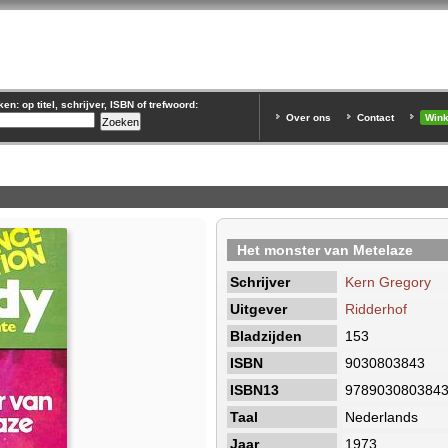
n: op titel, schrijver, ISBN of trefwoord:
Over ons
Contact
Win
Het monster van Metelaze
Schrijver
Kern Gregory
Uitgever
Ridderhof
Bladzijden
153
ISBN
9030803843
ISBN13
978903080384
Taal
Nederlands
Jaar
1973