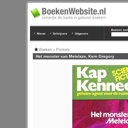
Boeken zoeke
Nieuw
Schrijvers
Uitgevers
Boeken
»
Pockets
Het monster van Metelaze, Kern Gregory