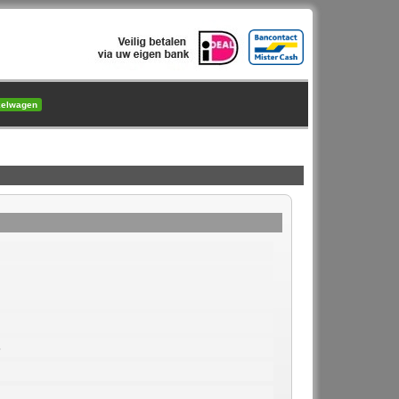
kelwagen
3