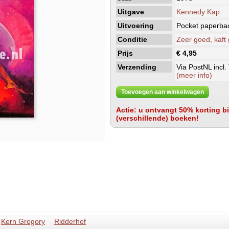
Uitgave
Kennedy Kap
Uitvoering
Pocket paperba
Conditie
Zeer goed, kaft
Prijs
€ 4,95
Verzending
Via PostNL incl.
(meer info)
Toevoegen aan winkelwagen
Actie: u ontvangt 50% korting bij
(verschillende) boeken!
Kern Gregory
Ridderhof