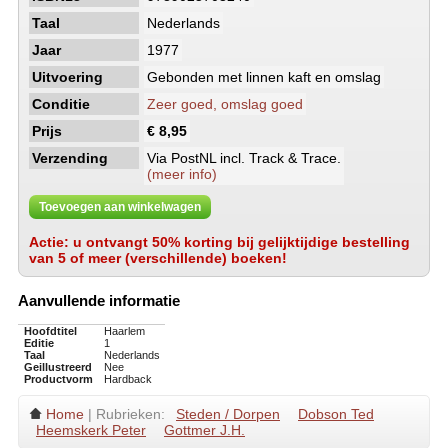
Taal
Nederlands
Jaar
1977
Uitvoering
Gebonden met linnen kaft en omslag
Conditie
Zeer goed, omslag goed
Prijs
€ 8,95
Verzending
Via PostNL incl. Track & Trace.
(meer info)
Toevoegen aan winkelwagen
Actie: u ontvangt 50% korting bij gelijktijdige bestelling
van 5 of meer (verschillende) boeken!
Aanvullende informatie
Hoofdtitel
Haarlem
Editie
1
Taal
Nederlands
Geillustreerd
Nee
Productvorm
Hardback
Home
| Rubrieken:
Steden / Dorpen
Dobson Ted
Heemskerk Peter
Gottmer J.H.