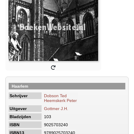
Haarlem
Schrijver
Dobson Ted
Heemskerk Peter
Uitgever
Gottmer J.H.
Bladzijden
103
ISBN
9025703240
ISBN13
9789025703240