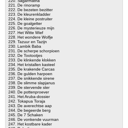
220. Sagarmatha
221. De rinoramp
222. De bezeten bezitter
223. De kleurenkladder
224. De kleine postruiter
225. De goalgetter
226. De mysterieuze mijn
227. Het Witte Wief
228. Het wondere Wolfje
229. Tazuur en Tazijn
230. Lambik Baba
231. De scherpe schorpioen
232. De Tootootjes
233. De klinkende klokken
234. Het kristallen kasteel
235. De krakende Carcas
236. De gulden harpoen
237. De snikkende sirene
238. De slimme slapjanus
239. De stervende ster
240. De pottenproever
241. Het Aruba-dossier
242. Tokapua Toraja
243. De averechtse aap
244. De begeerde berg
245. De 7 Schaken
246. De vonkende vuurman
247. Het kostbare kader