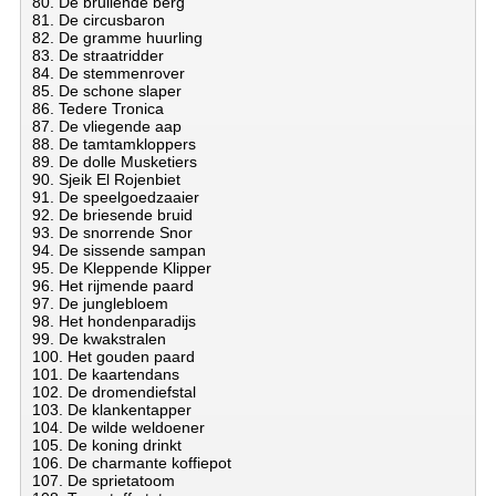
80. De brullende berg
81. De circusbaron
82. De gramme huurling
83. De straatridder
84. De stemmenrover
85. De schone slaper
86. Tedere Tronica
87. De vliegende aap
88. De tamtamkloppers
89. De dolle Musketiers
90. Sjeik El Rojenbiet
91. De speelgoedzaaier
92. De briesende bruid
93. De snorrende Snor
94. De sissende sampan
95. De Kleppende Klipper
96. Het rijmende paard
97. De junglebloem
98. Het hondenparadijs
99. De kwakstralen
100. Het gouden paard
101. De kaartendans
102. De dromendiefstal
103. De klankentapper
104. De wilde weldoener
105. De koning drinkt
106. De charmante koffiepot
107. De sprietatoom