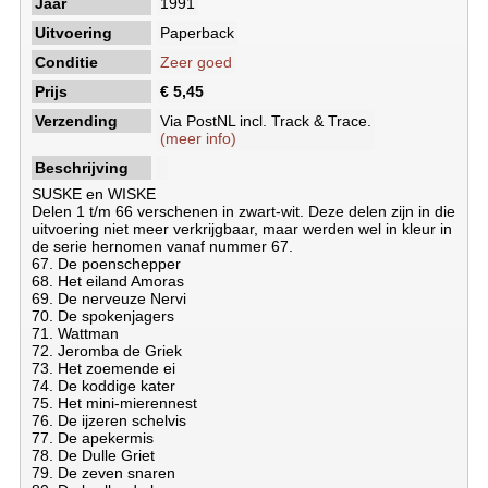
Jaar
1991
Uitvoering
Paperback
Conditie
Zeer goed
Prijs
€ 5,45
Verzending
Via PostNL incl. Track & Trace.
(meer info)
Beschrijving
SUSKE en WISKE
Delen 1 t/m 66 verschenen in zwart-wit. Deze delen zijn in die
uitvoering niet meer verkrijgbaar, maar werden wel in kleur in
de serie hernomen vanaf nummer 67.
67. De poenschepper
68. Het eiland Amoras
69. De nerveuze Nervi
70. De spokenjagers
71. Wattman
72. Jeromba de Griek
73. Het zoemende ei
74. De koddige kater
75. Het mini-mierennest
76. De ijzeren schelvis
77. De apekermis
78. De Dulle Griet
79. De zeven snaren