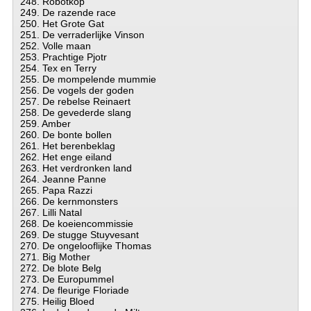
248. Robotkop
249. De razende race
250. Het Grote Gat
251. De verraderlijke Vinson
252. Volle maan
253. Prachtige Pjotr
254. Tex en Terry
255. De mompelende mummie
256. De vogels der goden
257. De rebelse Reinaert
258. De gevederde slang
259. Amber
260. De bonte bollen
261. Het berenbeklag
262. Het enge eiland
263. Het verdronken land
264. Jeanne Panne
265. Papa Razzi
266. De kernmonsters
267. Lilli Natal
268. De koeiencommissie
269. De stugge Stuyvesant
270. De ongelooflijke Thomas
271. Big Mother
272. De blote Belg
273. De Europummel
274. De fleurige Floriade
275. Heilig Bloed