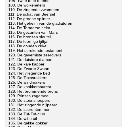
108. Twee toffe totems
109. De wolkeneters
110. De zingende zwammen
111. De schat van Beersel
112. De groene splinter
113. Het geheim van de gladiatoren
114. De Tartaarse helm
115. De gezanten van Mars
116. De bronzen sleutel
117. De toornige tjiftjaf
118. De gouden cirkel
119. Het sprekende testament
120. De geverniste zeerovers
121. De duistere diamant
122. De kale kapper
123. De Zwarte Zwaan
124. Het vliegende bed
125. De Texasrakkers
126. De windmakers
127. De knokkersburcht
128. Het brommende brons
129. Prinses zagemeel
130. De steensnoepers
131. Het zingende nijlpaard
132. De stierentemmer
133. De Tuf-Tuf-club
134. De witte uil
135. De gekke gokker