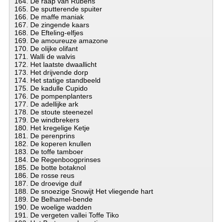
164. De raap van Rubens
165. De sputterende spuiter
166. De maffe maniak
167. De zingende kaars
168. De Efteling-elfjes
169. De amoureuze amazone
170. De olijke olifant
171. Walli de walvis
172. Het laatste dwaallicht
173. Het drijvende dorp
174. Het statige standbeeld
175. De kadulle Cupido
176. De pompenplanters
177. De adellijke ark
178. De stoute steenezel
179. De windbrekers
180. Het kregelige Ketje
181. De perenprins
182. De koperen knullen
183. De toffe tamboer
184. De Regenboogprinses
185. De botte botaknol
186. De rosse reus
187. De droevige duif
188. De snoezige Snowijt Het vliegende hart
189. De Belhamel-bende
190. De woelige wadden
191. De vergeten vallei Toffe Tiko