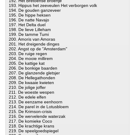
192. Het Bretoense broertje
193. Hippus het zeeveulen Het verborgen volk
194. De gouden ganzeveer
195. De hippe heksen
196. De natte Navajo
197. Het Delta duel
198. De lieve Lilleham
199. De tamme Tumi
200. Amoris van Amoras
201. Het dreigende dinges
202. Angst op de "Amsterdam"
203. De ruige regen
204. De mooie millirem
205. De kattige kat
206. De bonkige baarden
207. De glanzende gletsjer
208. De Hellegathonden
209. De kwaaie kwieten
210. De jolige joffer
211. De woeste wespen
212. De edele elfen
213. De eenzame eenhoorn
214. De parel in de Lotusbloem
215. De Krimson-crisis
216. De wervelende waterzak
217. De komieke Coco
218. De krachtige krans
219. De speelgoedspiegel