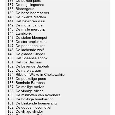
136. De bokkerijders
137. De ringelingschat
138. Bibbergoud
139. De boze boomzalver
140. De Zwarte Madam
141. Het bevroren vuur
142. De mottenvanger
143. De malle mergpijp
144. Lambiorix
145. De stalen bloempot
146. De sterrenplukkers
147. De poppenpakker
148. De lachende wolf
149. De gladde Glipper
150. Het Spaanse spook
151. Het ros Bazhaar
152. De bevende Baobab
153. De nare varaan
154. Rikki en Wiske in Chokowakije
155. De poezelige poes
156. Beminde Barabas
157. De mollige meivis
158. De vinnige Viking
159. De minilotten van Kokonera
160. De bokkige bombardon
161. De blinkende boemerang
162. De gouden locomotief
163. De vlijtige vlinder