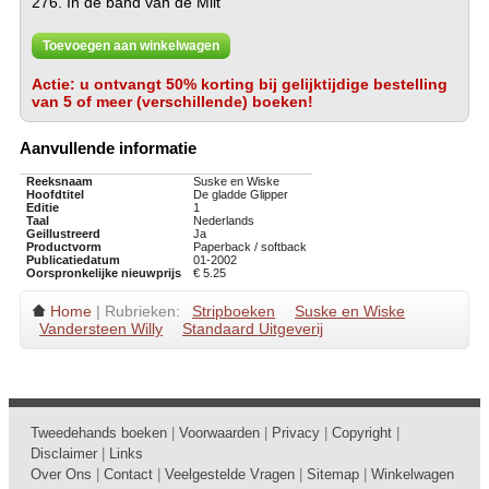
276. In de band van de Milt
Toevoegen aan winkelwagen
Actie: u ontvangt 50% korting bij gelijktijdige bestelling
van 5 of meer (verschillende) boeken!
Aanvullende informatie
Reeksnaam
Suske en Wiske
Hoofdtitel
De gladde Glipper
Editie
1
Taal
Nederlands
Geillustreerd
Ja
Productvorm
Paperback / softback
Publicatiedatum
01-2002
Oorspronkelijke nieuwprijs
€ 5.25
Home
| Rubrieken:
Stripboeken
Suske en Wiske
Vandersteen Willy
Standaard Uitgeverij
Tweedehands boeken
|
Voorwaarden
|
Privacy
|
Copyright
|
Disclaimer
|
Links
Over Ons
|
Contact
|
Veelgestelde Vragen
|
Sitemap
|
Winkelwagen