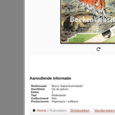
Aanvullende informatie
Reeksnaam
Bessy Natuurkommando
Hoofdtitel
Op de golven
Editie
1
Taal
Nederlands
Geillustreerd
Nee
Productvorm
Paperback / softback
Home
| Rubrieken:
Stripboeken
Vandersteen 