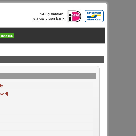
kelwagen
ly
erij
2