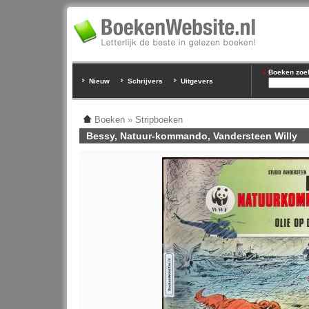
Boeken zoeke
Nieuw
Schrijvers
Uitgevers
Boeken
»
Stripboeken
Bessy, Natuur-kommando, Vandersteen Willy