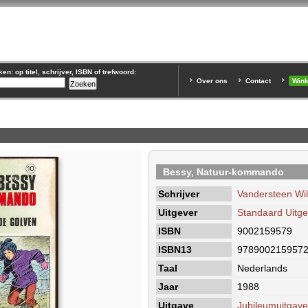
n: op titel, schrijver, ISBN of trefwoord:
Over ons
Contact
Win
Bessy, Natuur-kommando
Schrijver
Vandersteen Wil
Uitgever
Standaard Uitgev
ISBN
9002159579
ISBN13
978900215957
Taal
Nederlands
Jaar
1988
Uitgave
Jubileumuitgave