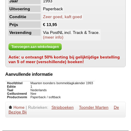
Jaar
1993
Uitvoering
Paperback
Conditie
Zeer goed, kaft goed
Prijs
€ 13,95
Verzending
Via PostNL incl. Track & Trace.
(meer info)
Toevoegen aan winkelwagen
Actie: u ontvangt 50% korting bij gelijktijdige bestelling
van 5 of meer (verschillende) boeken!
Aanvullende informatie
Hoofdtitel
Maarten toonders bommeldagkalender 1993
Editie
1
Taal
Nederlands
Geillustreerd
Nee
Productvorm
Paperback / softback
Home
| Rubrieken:
Stripboeken
Toonder Marten
De
Bezige Bij