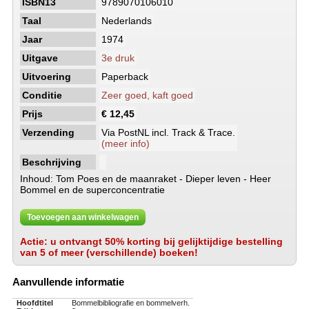
ISBN13
9789070106010
Taal
Nederlands
Jaar
1974
Uitgave
3e druk
Uitvoering
Paperback
Conditie
Zeer goed, kaft goed
Prijs
€ 12,45
Verzending
Via PostNL incl. Track & Trace.
(meer info)
Beschrijving
Inhoud: Tom Poes en de maanraket - Dieper leven - Heer
Bommel en de superconcentratie
Toevoegen aan winkelwagen
Actie: u ontvangt 50% korting bij gelijktijdige bestelling
van 5 of meer (verschillende) boeken!
Aanvullende informatie
Hoofdtitel
Bommelbibliografie en bommelverh.