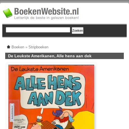
Boeken
»
Stripboeken
De Leukste Amerikanen, Alle hens aan dek