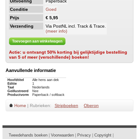
Uitvoering
Paperback
Conditie
Goed
Prijs
€ 5,95
Verzending
Via PostNL incl. Track & Trace.
(meer info)
Toevoegen aan winkelwagen
Actie: u ontvangt 50% korting bij gelijktijdige bestelling
van 5 of meer (verschillende) boeken!
Aanvullende informatie
Hoofdtitel
Alle hens aan dek
Editie
1
Taal
Nederlands
Geillustreerd
Nee
Productvorm
Paperback / softback
Home
| Rubrieken:
Stripboeken
Oberon
Tweedehands boeken
|
Voorwaarden
|
Privacy
|
Copyright
|