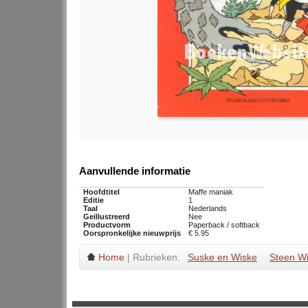
Aanvullende informatie
Hoofdtitel
Maffe maniak
Editie
1
Taal
Nederlands
Geillustreerd
Nee
Productvorm
Paperback / softback
Oorspronkelijke nieuwprijs
€ 5.95
Home
| Rubrieken:
Suske en Wiske
Steen Wi