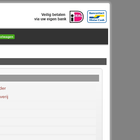
kelwagen
der
erij