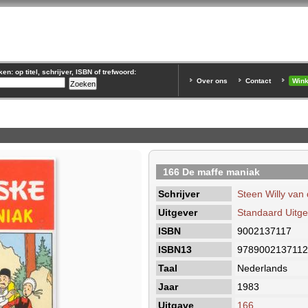
n: op titel, schrijver, ISBN of trefwoord:
Over ons
Contact
Win
166 De maffe maniak
Schrijver
Steen Willy van 
Uitgever
Standaard Uitgev
ISBN
9002137117
ISBN13
9789002137112
Taal
Nederlands
Jaar
1983
Uitgave
166