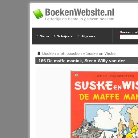
Boeken zoeke
Nieuw
Schrijvers
Uitgevers
Boeken
»
Stripboeken
»
Suske en Wiske
166 De maffe maniak, Steen Willy van der