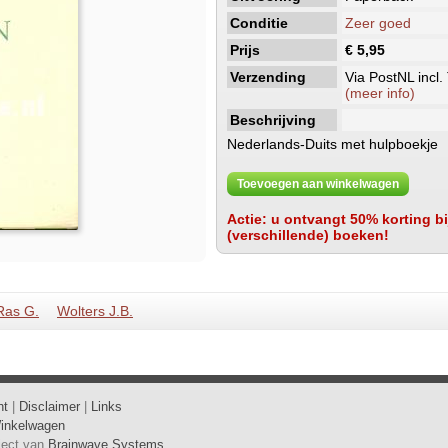
Conditie
Zeer goed
Prijs
€ 5,95
Verzending
Via PostNL incl.
(meer info)
Beschrijving
Nederlands-Duits met hulpboekje
Toevoegen aan winkelwagen
Actie: u ontvangt 50% korting bij
(verschillende) boeken!
Ras G.
Wolters J.B.
ht
|
Disclaimer
|
Links
inkelwagen
oject van
Brainwave Systems
.