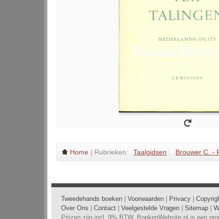
Home
| Rubrieken:
Taalgidsen
Brouwer C. - 
Tweedehands boeken
|
Voorwaarden
|
Privacy
|
Copyrig
Over Ons
|
Contact
|
Veelgestelde Vragen
|
Sitemap
|
W
Prijzen zijn incl. 9% BTW. BoekenWebsite.nl is een pr