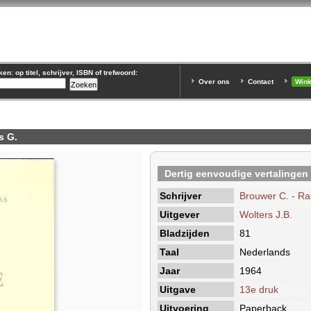
n: op titel, schrijver, ISBN of trefwoord:
Over ons
Contact
Win
s G.
Dertig eenvoudige vertalingen
Schrijver
Brouwer C. - Ra
Uitgever
Wolters J.B.
Bladzijden
81
Taal
Nederlands
Jaar
1964
Uitgave
13e druk
Uitvoering
Paperback