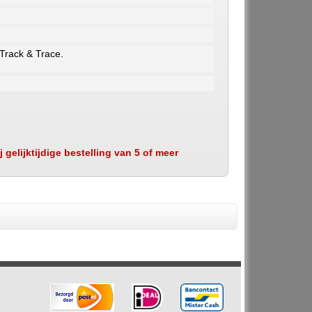
 Track & Trace.
 gelijktijdige bestelling van 5 of meer