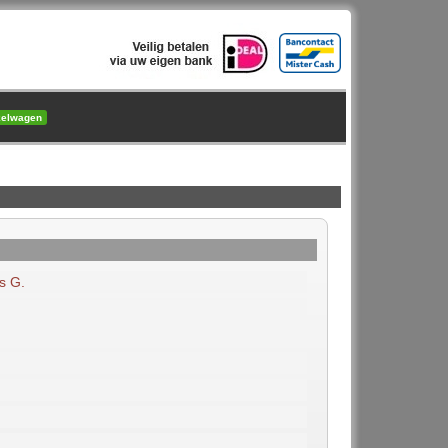
kelwagen
s G.