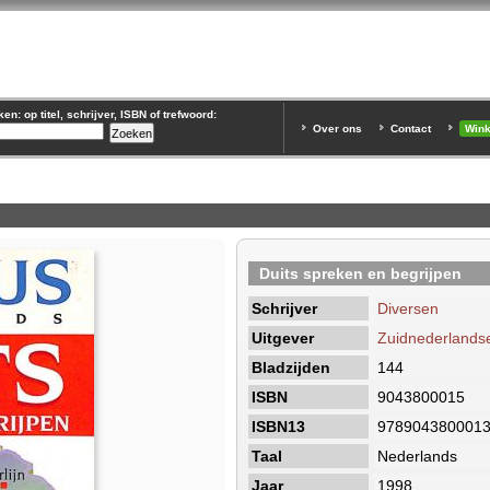
n: op titel, schrijver, ISBN of trefwoord:
Over ons
Contact
Win
Duits spreken en begrijpen
Schrijver
Diversen
Uitgever
Zuidnederlandse 
Bladzijden
144
ISBN
9043800015
ISBN13
978904380001
Taal
Nederlands
Jaar
1998