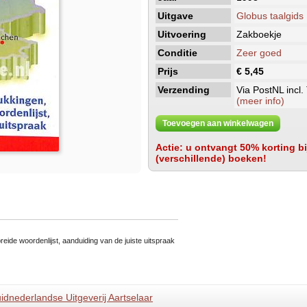
Uitgave
Globus taalgids
Uitvoering
Zakboekje
Conditie
Zeer goed
Prijs
€ 5,45
Verzending
Via PostNL incl.
(meer info)
Toevoegen aan winkelwagen
Actie: u ontvangt 50% korting bij
(verschillende) boeken!
eide woordenlijst, aanduiding van de juiste uitspraak
idnederlandse Uitgeverij Aartselaar