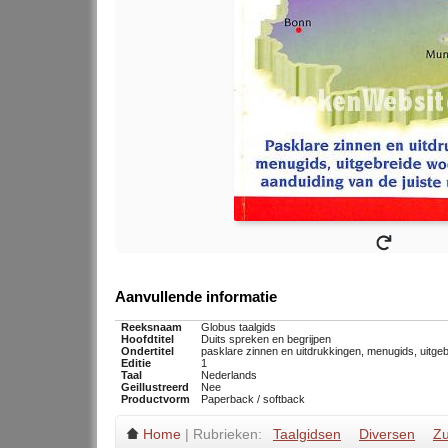
Aanvullende informatie
Reeksnaam
Globus taalgids
Hoofdtitel
Duits spreken en begrijpen
Ondertitel
pasklare zinnen en uitdrukkingen, menugids, uitgebr
Editie
1
Taal
Nederlands
Geillustreerd
Nee
Productvorm
Paperback / softback
Home
| Rubrieken:
Taalgidsen
Diversen
Zu