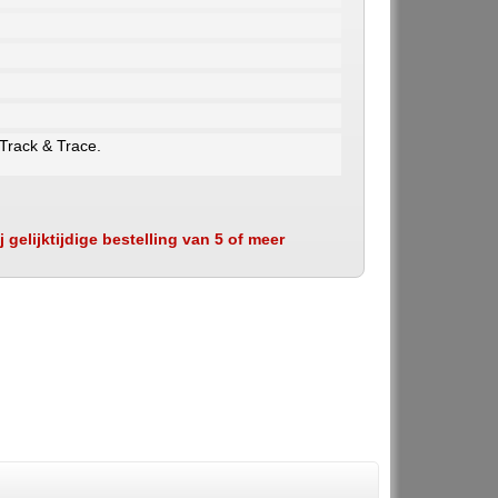
 Track & Trace.
 gelijktijdige bestelling van 5 of meer