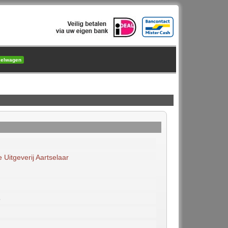
kelwagen
Uitgeverij Aartselaar
3