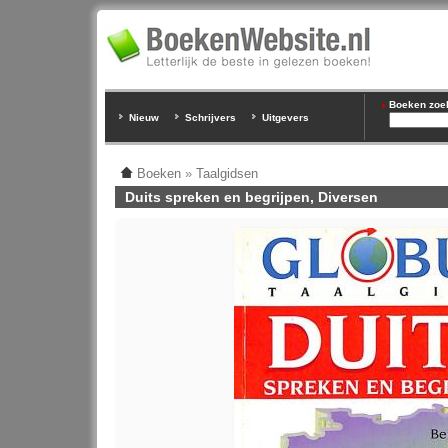
Boeken zoeke
Nieuw
Schrijvers
Uitgevers
Boeken
»
Taalgidsen
Duits spreken en begrijpen, Diversen