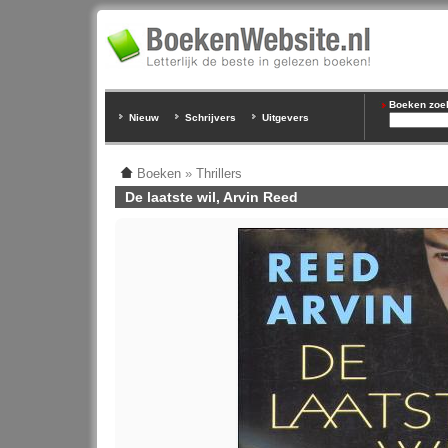
Boeken zoeke
Nieuw
Schrijvers
Uitgevers
Boeken
»
Thrillers
De laatste wil, Arvin Reed