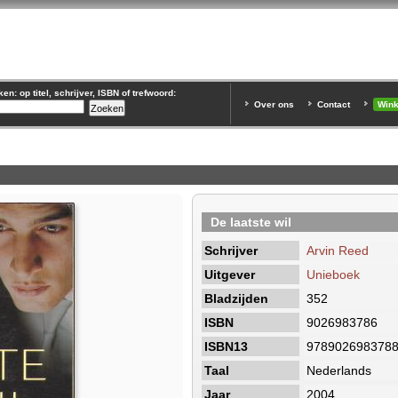
n: op titel, schrijver, ISBN of trefwoord:
Over ons
Contact
Win
De laatste wil
Schrijver
Arvin Reed
Uitgever
Unieboek
Bladzijden
352
ISBN
9026983786
ISBN13
978902698378
Taal
Nederlands
Jaar
2004