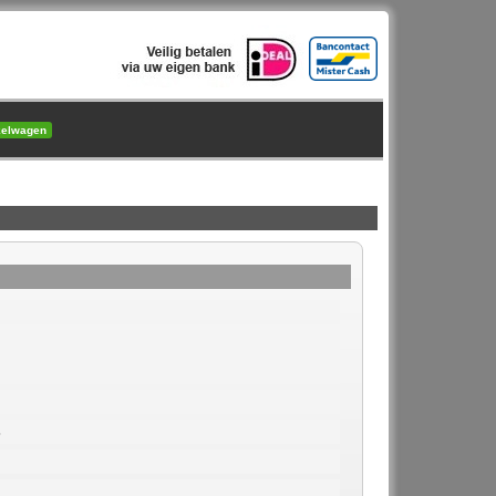
kelwagen
8