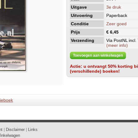
Uitgave
3e druk
Uitvoering
Paperback
Conditie
Zeer goed
Prijs
€ 6,45
Verzending
Via PostNL incl.
(meer info)
Toevoegen aan winkelwagen
Actie: u ontvangt 50% korting bij
(verschillende) boeken!
ieboek
ht
|
Disclaimer
|
Links
inkelwagen