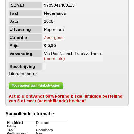
ISBN13
9789041409119
Taal
Nederlands
Jaar
2005
Uitvoering
Paperback
Conditie
Zeer goed
Prijs
€ 5,95
Verzending
Via PostNL incl. Track & Trace.
(meer info)
Beschrijving
Literaire thriller
Toevoegen aan winkelwagen
Actie: u ontvangt 50% korting bij gelijktijdige bestelling
van 5 of meer (verschillende) boeken!
Aanvullende informatie
Hoofdtitel
De reunie
Editie
1
Taal
Nederlands
Geillustreerd
Nee