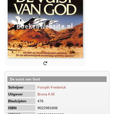
De vuist van God
Schrijver
Forsyth Frederick
Uitgever
Bruna A.W.
Bladzijden
476
ISBN
9022981606