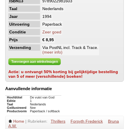
ISBN13
9789022981603
Taal
Nederlands
Jaar
1994
Uitvoering
Paperback
Conditie
Zeer goed
Prijs
€ 8,95
Verzending
Via PostNL incl. Track & Trace.
(meer info)
Toevoegen aan winkelwagen
Actie: u ontvangt 50% korting bij gelijktijdige bestelling
van 5 of meer (verschillende) boeken!
Aanvullende informatie
Hoofdtitel
De vuist van God
Editie
1
Taal
Nederlands
Geillustreerd
Nee
Productvorm
Paperback / softback
Home
| Rubrieken:
Thrillers
Forsyth Frederick
Bruna
A.W.