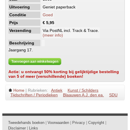
Uitvoering
Geniet paperback
Conditie
Goed
Prijs
€ 5,95
Verzending
Via PostNL incl. Track & Trace.
(meer info)
Beschrijving
Jaargang 17.
Toevoegen aan winkelwagen
Actie: u ontvangt 50% korting bij gelijktijdige bestelling
van 5 of meer (verschillende) boeken!
Home
| Rubrieken:
Antiek
Kunst / Schilders
Tijdschriften / Periodieken
Blaauwen A.J. den ea.
SDU
Tweedehands boeken
|
Voorwaarden
|
Privacy
|
Copyright
|
Disclaimer
|
Links