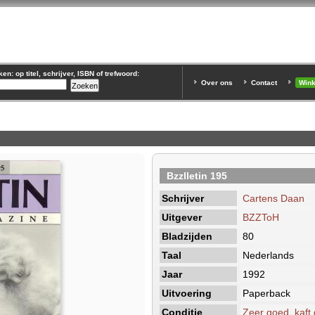
n: op titel, schrijver, ISBN of trefwoord:
Over ons
Contact
Win
Bzzlletin 195
Schrijver
Cartens Daan
Uitgever
BZZToH
Bladzijden
80
Taal
Nederlands
Jaar
1992
Uitvoering
Paperback
Conditie
Zeer goed, kaft