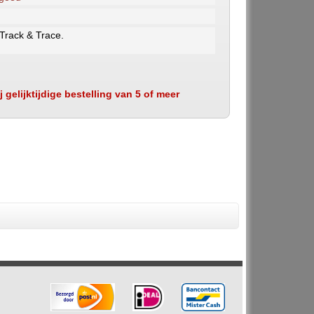
 Track & Trace.
 gelijktijdige bestelling van 5 of meer