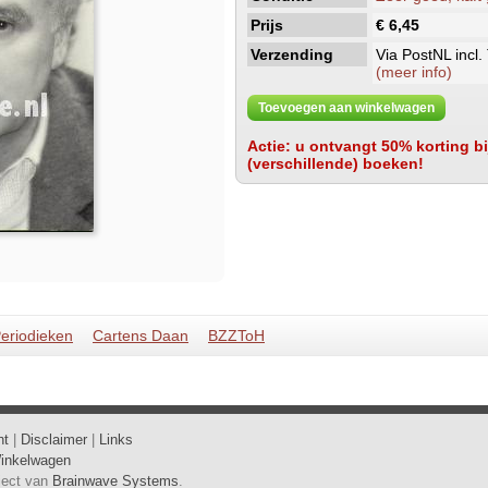
Prijs
€ 6,45
Verzending
Via PostNL incl.
(meer info)
Toevoegen aan winkelwagen
Actie: u ontvangt 50% korting bij
(verschillende) boeken!
 Periodieken
Cartens Daan
BZZToH
ht
|
Disclaimer
|
Links
inkelwagen
oject van
Brainwave Systems
.