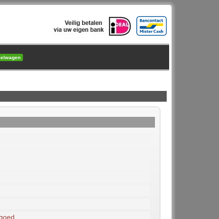
kelwagen
 goed