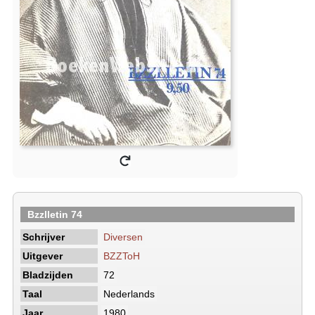
Bzzlletin 74
Schrijver
Diversen
Uitgever
BZZToH
Bladzijden
72
Taal
Nederlands
Jaar
1980