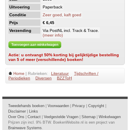
Uitvoering
Paperback
Conditie
Zeer goed, kaft goed
Prijs
€ 6,45
Verzending
Via PostNL incl. Track & Trace.
(meer info)
Toevoegen aan winkelwagen
Actie: u ontvangt 50% korting bij gelijktijdige bestelling
van 5 of meer (verschillende) boeken!
Home
| Rubrieken:
Literatuur
Tijdschriften /
Periodieken
Diversen
BZZToH
Tweedehands boeken
|
Voorwaarden
|
Privacy
|
Copyright
|
Disclaimer
|
Links
Over Ons
|
Contact
|
Veelgestelde Vragen
|
Sitemap
|
Winkelwagen
Prijzen zijn incl. 9% BTW. BoekenWebsite.nl is een project van
Brainwave Systems
.