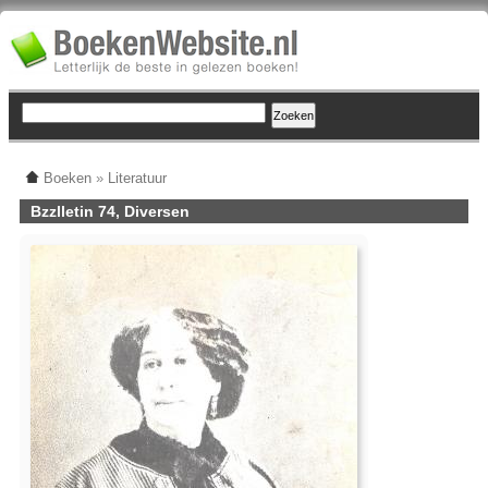
Boeken
»
Literatuur
Bzzlletin 74, Diversen