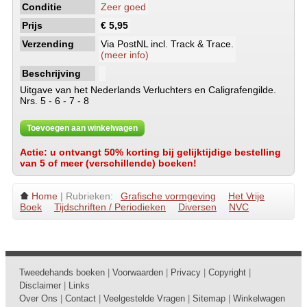
Conditie
Zeer goed
Prijs
€ 5,95
Verzending
Via PostNL incl. Track & Trace.
(meer info)
Beschrijving
Uitgave van het Nederlands Verluchters en Caligrafengilde.
Nrs. 5 - 6 - 7 - 8
Toevoegen aan winkelwagen
Actie: u ontvangt 50% korting bij gelijktijdige bestelling
van 5 of meer (verschillende) boeken!
Home
| Rubrieken:
Grafische vormgeving
Het Vrije
Boek
Tijdschriften / Periodieken
Diversen
NVC
Tweedehands boeken
|
Voorwaarden
|
Privacy
|
Copyright
|
Disclaimer
|
Links
Over Ons
|
Contact
|
Veelgestelde Vragen
|
Sitemap
|
Winkelwagen