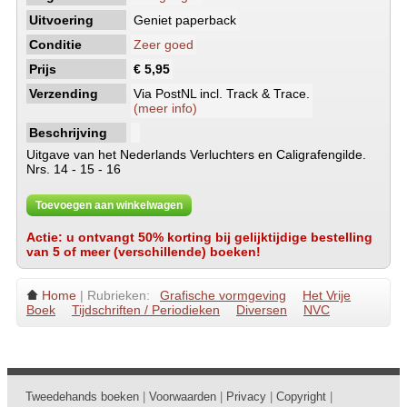
Uitvoering
Geniet paperback
Conditie
Zeer goed
Prijs
€ 5,95
Verzending
Via PostNL incl. Track & Trace.
(meer info)
Beschrijving
Uitgave van het Nederlands Verluchters en Caligrafengilde.
Nrs. 14 - 15 - 16
Toevoegen aan winkelwagen
Actie: u ontvangt 50% korting bij gelijktijdige bestelling
van 5 of meer (verschillende) boeken!
Home
| Rubrieken:
Grafische vormgeving
Het Vrije
Boek
Tijdschriften / Periodieken
Diversen
NVC
Tweedehands boeken
|
Voorwaarden
|
Privacy
|
Copyright
|