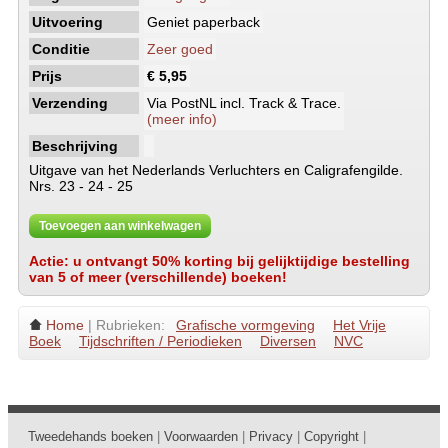
Uitvoering
Geniet paperback
Conditie
Zeer goed
Prijs
€ 5,95
Verzending
Via PostNL incl. Track & Trace.
(meer info)
Beschrijving
Uitgave van het Nederlands Verluchters en Caligrafengilde.
Nrs. 23 - 24 - 25
Toevoegen aan winkelwagen
Actie: u ontvangt 50% korting bij gelijktijdige bestelling
van 5 of meer (verschillende) boeken!
Home
| Rubrieken:
Grafische vormgeving
Het Vrije
Boek
Tijdschriften / Periodieken
Diversen
NVC
Tweedehands boeken
|
Voorwaarden
|
Privacy
|
Copyright
|