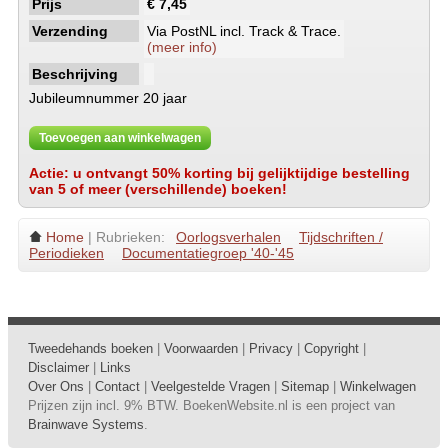
Prijs
€ 7,45
Verzending
Via PostNL incl. Track & Trace.
(meer info)
Beschrijving
Jubileumnummer 20 jaar
Toevoegen aan winkelwagen
Actie: u ontvangt 50% korting bij gelijktijdige bestelling
van 5 of meer (verschillende) boeken!
Home
| Rubrieken:
Oorlogsverhalen
Tijdschriften /
Periodieken
Documentatiegroep '40-'45
Tweedehands boeken
|
Voorwaarden
|
Privacy
|
Copyright
|
Disclaimer
|
Links
Over Ons
|
Contact
|
Veelgestelde Vragen
|
Sitemap
|
Winkelwagen
Prijzen zijn incl. 9% BTW. BoekenWebsite.nl is een project van
Brainwave Systems
.