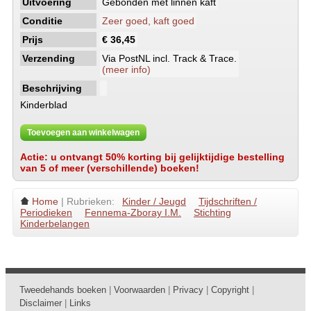
Uitvoering
Gebonden met linnen kaft
Conditie
Zeer goed, kaft goed
Prijs
€ 36,45
Verzending
Via PostNL incl. Track & Trace.
(meer info)
Beschrijving
Kinderblad
Toevoegen aan winkelwagen
Actie: u ontvangt 50% korting bij gelijktijdige bestelling
van 5 of meer (verschillende) boeken!
Home
| Rubrieken:
Kinder / Jeugd
Tijdschriften /
Periodieken
Fennema-Zboray I.M.
Stichting
Kinderbelangen
Tweedehands boeken
|
Voorwaarden
|
Privacy
|
Copyright
|
Disclaimer
|
Links